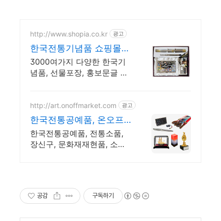
http://www.shopia.co.kr
광고
한국전통기념품 쇼핑몰
쇼피아
3000여가지 다양한 한국기
념품, 선물포장, 홍보문글 즉
석인쇄, 매장방문구매가능
http://art.onoffmarket.com
광고
한국전통공예품, 온오프
공예
한국전통공예품, 전통소품,
장신구, 문화재재현품, 소중
한분 선물, 인테리어소품
공감
구독하기