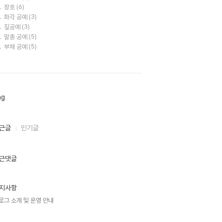
창호
(6)
화각 공예
(3)
짚공예
(3)
말총 공예
(5)
부채 공예
(5)
ag
근글
인기글
근댓글
지사항
로그 소개 및 운영 안내