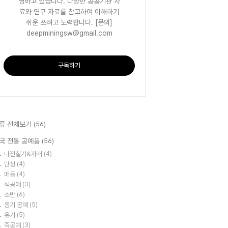
영하고 있습니다. 다양한 공공기관 자
료와 연구 자료를 참고하여 이해하기
쉬운 쓰려고 노력합니다. [문의]
deepminingsw@gmail.com
구독하기
류 전체보기
(56)
국 전통 공예품
(56)
나전칠기&자개
(4)
단청
(4)
매듭
(4)
석공예
(3)
소반
(6)
옹기 공예
(5)
유기
(5)
죽공예
(3)