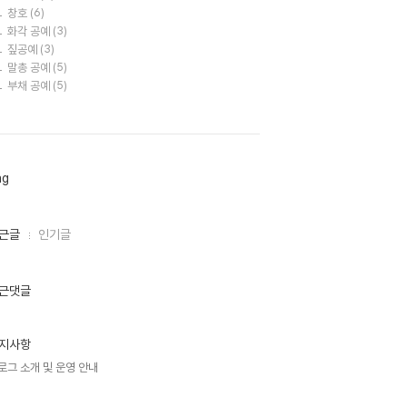
창호
(6)
화각 공예
(3)
짚공예
(3)
말총 공예
(5)
부채 공예
(5)
ag
근글
인기글
근댓글
지사항
로그 소개 및 운영 안내