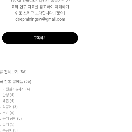
영하고 있습니다. 다양한 공공기관 자
료와 연구 자료를 참고하여 이해하기
쉬운 쓰려고 노력합니다. [문의]
deepminingsw@gmail.com
구독하기
류 전체보기
(56)
국 전통 공예품
(56)
나전칠기&자개
(4)
단청
(4)
매듭
(4)
석공예
(3)
소반
(6)
옹기 공예
(5)
유기
(5)
죽공예
(3)